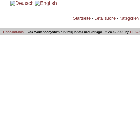
Startseite
·
Detailsuche
·
Kategorien
HescomShop
- Das Webshopsystem für Antiquariate und Verlage | © 2006-2026 by
HESCO