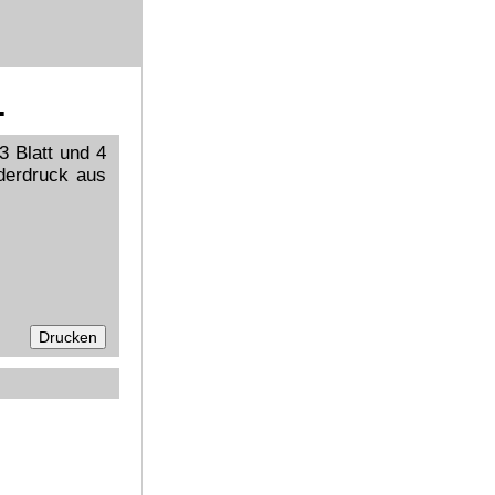
.
 Blatt und 4
nderdruck aus