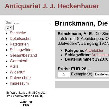
Antiquariat J. J. Heckenhauer
Brinckmann, Die
Startseite
Brinckmann, A. E.
Die Sims
Tafeln mit 8 Abbildungen. O
Detailsuche
„Belvedere“, Jahrgang 1927
Kategorien
Schlagwörter
Kategorie:
Architektur
Schlagwörter:
Architektu
Gesamtbestand
Bestellnummer:
19200
Warenkorb
AGB
Preis: EUR 28,--
Widerruf
Exemplar(e)
Datenschutz
Impressum
Ihr Warenkorb enthält 0 Artikel
im Gesamtwert von EUR 0,--
Währung:
EUR