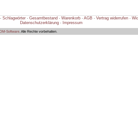
·
Schlagwörter
·
Gesamtbestand
·
Warenkorb
·
AGB
·
Vertrag widerrufen
·
Wid
Datenschutzerklärung
·
Impressum
M-Software
. Alle Rechte vorbehalten.