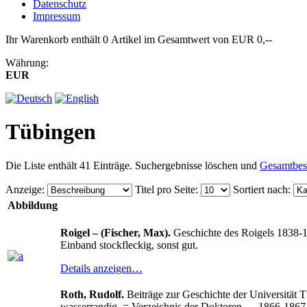
Datenschutz
Impressum
Ihr Warenkorb enthält 0 Artikel im Gesamtwert von EUR 0,--
Währung:
EUR
Tübingen
Die Liste enthält 41 Einträge. Suchergebnisse löschen und
Gesamtbes
Anzeige
:
Titel pro Seite
:
Sortiert nach
:
Abbildung
Roigel – (Fischer, Max).
Geschichte des Roigels 1838-1938
Einband stockfleckig, sonst gut.
Details anzeigen…
Roth, Rudolf.
Beiträge zur Geschichte der Universität Tü
wasserrandig. = Verzeichnis der Doktoren … 1866-1867