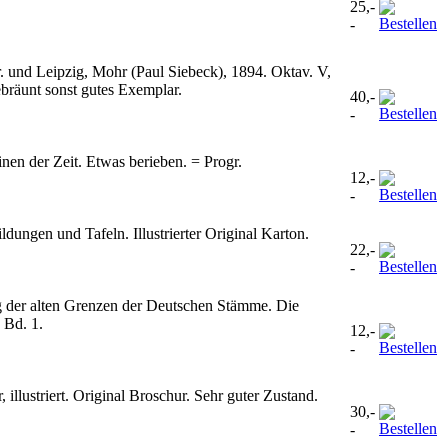
25,-
-
. und Leipzig, Mohr (Paul Siebeck), 1894. Oktav. V,
ebräunt sonst gutes Exemplar.
40,-
-
en der Zeit. Etwas berieben. = Progr.
12,-
-
ldungen und Tafeln. Illustrierter Original Karton.
22,-
-
g der alten Grenzen der Deutschen Stämme. Die
 Bd. 1.
12,-
-
llustriert. Original Broschur. Sehr guter Zustand.
30,-
-