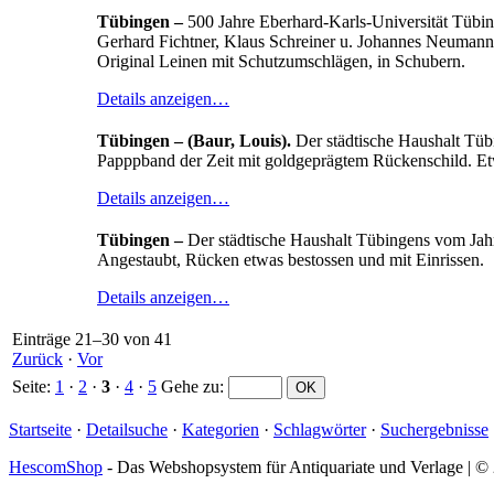
Tübingen –
500 Jahre Eberhard-Karls-Universität Tübi
Gerhard Fichtner, Klaus Schreiner u. Johannes Neumann.
Original Leinen mit Schutzumschlägen, in Schubern.
Details anzeigen…
Tübingen – (Baur, Louis).
Der städtische Haushalt Tübi
Papppband der Zeit mit goldgeprägtem Rückenschild. Etw
Details anzeigen…
Tübingen –
Der städtische Haushalt Tübingens vom Jahre
Angestaubt, Rücken etwas bestossen und mit Einrissen.
Details anzeigen…
Einträge 21–30 von 41
Zurück
·
Vor
Seite:
1
·
2
·
3
·
4
·
5
Gehe zu
:
Startseite
·
Detailsuche
·
Kategorien
·
Schlagwörter
·
Suchergebnisse
HescomShop
- Das Webshopsystem für Antiquariate und Verlage | 