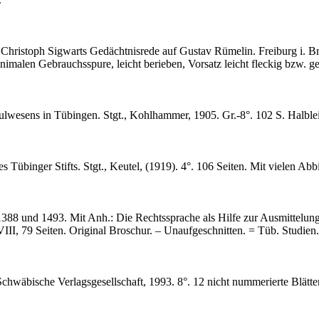
Christoph Sigwarts Gedächtnisrede auf Gustav Rümelin. Freiburg i. Br
imalen Gebrauchsspure, leicht berieben, Vorsatz leicht fleckig bzw. g
lwesens in Tübingen. Stgt., Kohlhammer, 1905. Gr.-8°. 102 S. Halblein
 Tübinger Stifts. Stgt., Keutel, (1919). 4°. 106 Seiten. Mit vielen Abbi
388 und 1493. Mit Anh.: Die Rechtssprache als Hilfe zur Ausmittelun
II, 79 Seiten. Original Broschur. – Unaufgeschnitten. = Tüb. Studien.
wäbische Verlagsgesellschaft, 1993. 8°. 12 nicht nummerierte Blätter, i