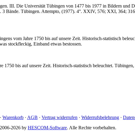
ngen. III. Die Universität Tübingen von 1477 bis 1977 in Bildern und
 3 Bände. Tübingen. Attempto, (1977). 4°. XXIV, 576; XXI, 364; 316 Se
ngens vom Jahre 1750 bis auf unsere Zeit. Historisch-statistisch beleu
as stockfleckig, Einband etwas bestossen.
 1750 bis auf unsere Zeit. Historisch-statistisch beleuchtet. Tübingen,
·
Warenkorb
·
AGB
·
Vertrag widerrufen
·
Widerrufsbelehrung
·
Daten
© 2006-2026 by
HESCOM-Software
. Alle Rechte vorbehalten.