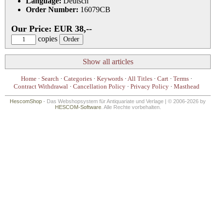
Language:
Deutsch
Order Number:
16079CB
Our Price: EUR 38,--
copies
Show all articles
Home
·
Search
·
Categories
·
Keywords
·
All Titles
·
Cart
·
Terms
·
Contract Withdrawal
·
Cancellation Policy
·
Privacy Policy
·
Masthead
HescomShop
- Das Webshopsystem für Antiquariate und Verlage | © 2006-2026 by
HESCOM-Software
. Alle Rechte vorbehalten.