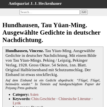
Antiquariat J. J. Heckenhauer
Home
Search
Hundhausen, Tau Yüan-Ming.
Categories
Ausgewählte Gedichte in deutscher
Keywords
Nachdichtung.
All Titles
Cart
Hundhausen, Vincenz.
Tau Yüan-Ming. Ausgewählte
Terms
Gedichte in deutscher Nachdichtung. Mit einem Bilde
von Tau Yüan-Mings. Peking / Leipzig, Pekinger
Withdrawal
Verlag, 1928. Gross Oktav. 54 Seiten, 1nn. Blatt.
Privacy Policy
Original Halbleinenband mit Schutzumschlag. Der
Masthead
Einband ist etwas stockfleckig.
Auf dem Einband ist ein Gedicht abgedruckt: “Flügel, Flügel,
heimwärts wieder.” In Tientsin auf handgeschöpftem Papier der
Peiyang Press gedruckt.
Category:
Asien
Keywords:
Chin.Geschiche
·
Chinesische Literatur
·
Lyrik