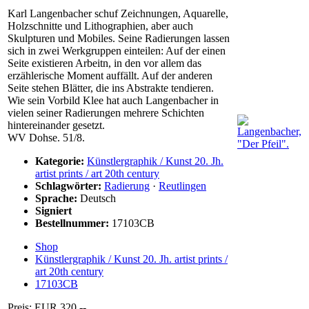
Karl Langenbacher schuf Zeichnungen, Aquarelle,
Holzschnitte und Lithographien, aber auch
Skulpturen und Mobiles. Seine Radierungen lassen
sich in zwei Werkgruppen einteilen: Auf der einen
Seite existieren Arbeitn, in den vor allem das
erzählerische Moment auffällt. Auf der anderen
Seite stehen Blätter, die ins Abstrakte tendieren.
Wie sein Vorbild Klee hat auch Langenbacher in
vielen seiner Radierungen mehrere Schichten
hintereinander gesetzt.
WV Dohse. 51/8.
Kategorie:
Künstlergraphik / Kunst 20. Jh.
artist prints / art 20th century
Schlagwörter:
Radierung
·
Reutlingen
Sprache:
Deutsch
Signiert
Bestellnummer:
17103CB
Shop
Künstlergraphik / Kunst 20. Jh. artist prints /
art 20th century
17103CB
Preis: EUR 320,--