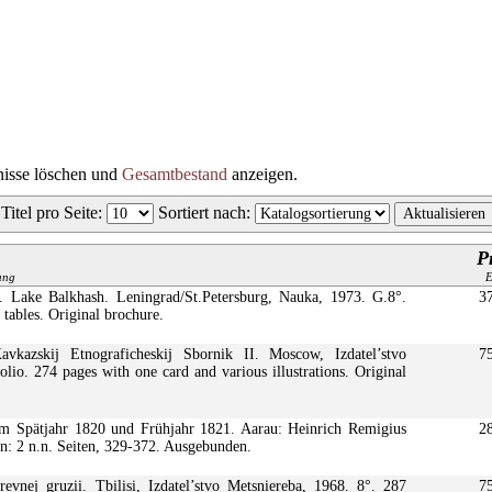
nisse löschen und
Gesamtbestand
anzeigen.
Titel pro Seite
:
Sortiert nach
:
P
bung
 Lake Balkhash. Leningrad/St.Petersburg, Nauka, 1973. G.8°.
3
 tables. Original brochure.
vkazskij Etnograficheskij Sbornik II. Moscow, Izdatel’stvo
7
olio. 274 pages with one card and various illustrations. Original
Im Spätjahr 1820 und Frühjahr 1821. Aarau: Heinrich Remigius
2
en: 2 n.n. Seiten, 329-372. Ausgebunden.
vnej gruzii. Tbilisi, Izdatel’stvo Metsniereba, 1968. 8°. 287
7