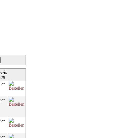
reis
EUR
7,--
5,--
8,--
5,--