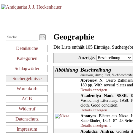
Geographie
Die Liste enthält 105 Einträge. Suchergeb
Detailsuche
Anzeige
:
Kategorien
Schlagwörter
Abbildung
Beschreibung
Stichwort, Autor, Titel, Buchbeschrei
Suchergebnisse
Abrossov, N.
Ozero Balkhash.
180 pp. With several plates and
Warenkorb
Details anzeigen…
Akademiya Nauk SSSR.
Ka
AGB
Vostochnoj Literatury. 1958. F
cloth. Good condition.
Widerruf
Details anzeigen…
Anonym.
Blätter aus Nizza. 
Datenschutz
Sauerländer, 1821. 8°. 43 Seit
Details anzeigen…
Impressum
Apakidze, Andria.
Goroda dre