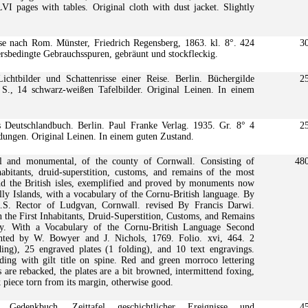
 LVI pages with tables. Original cloth with dust jacket. Slightly
e nach Rom. Münster, Friedrich Regensberg, 1863. kl. 8°. 424
3
tersbedingte Gebrauchsspuren, gebräunt und stockfleckig.
chtbilder und Schattenrisse einer Reise. Berlin. Büchergilde
2
S., 14 schwarz-weißen Tafelbilder. Original Leinen. In einem
Deutschlandbuch. Berlin. Paul Franke Verlag. 1935. Gr. 8° 4
2
dungen. Original Leinen. In einem guten Zustand.
cal and monumental, of the county of Cornwall. Consisting of
48
habitants, druid-superstition, customs, and remains of the most
and the British isles, exemplified and proved by monuments now
lly Islands, with a vocabulary of the Cornu-British language. By
.S. Rector of Ludgvan, Cornwall. revised By Francis Darwi.
n the First Inhabitants, Druid-Superstition, Customs, and Remains
y. With a Vocabulary of the Cornu-British Language Second
inted by W. Bowyer and J. Nichols, 1769. Folio. xvi, 464. 2
ing), 25 engraved plates (1 folding), and 10 text engravings.
ding with gilt title on spine. Red and green morroco lettering
are rebacked, the plates are a bit browned, intermittend foxing,
k piece torn from its margin, otherwise good.
edenkbuch. Zeittafel geschichtlicher Ereignisse und
4