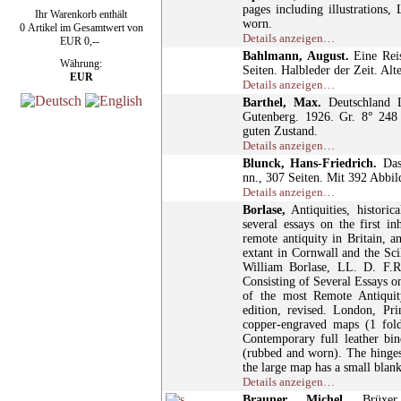
pages including illustrations,
Ihr Warenkorb enthält
worn.
0 Artikel im Gesamtwert von
Details anzeigen…
EUR 0,--
Bahlmann, August.
Eine Reis
Währung:
Seiten. Halbleder der Zeit. Al
EUR
Details anzeigen…
Barthel, Max.
Deutschland Li
Gutenberg. 1926. Gr. 8° 248 
guten Zustand.
Details anzeigen…
Blunck, Hans-Friedrich.
Das 
nn., 307 Seiten. Mit 392 Abbil
Details anzeigen…
Borlase,
Antiquities, histori
several essays on the first in
remote antiquity in Britain, 
extant in Cornwall and the Sci
William Borlase, LL. D. F.R
Consisting of Several Essays o
of the most Remote Antiquit
edition, revised. London, Pr
copper-engraved maps (1 fold
Contemporary full leather bin
(rubbed and worn). The hinges 
the large map has a small blan
Details anzeigen…
Brauner, Michel.
Brüxer G