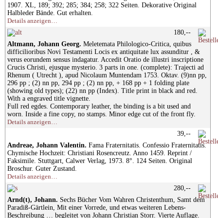
1907. XL, 189; 392; 285; 384; 258; 322 Seiten. Dekorative Original
Halbleder Bände. Gut erhalten.
Details anzeigen…
180,--
Altmann, Johann Georg.
Meletemata Philologico-Critica, quibus
difficilioribus Novi Testamenti Locis ex antiquitate lux assunditur , &
verus eorundem sensus indagatur. Accedit Oratio de illustri inscriptione
Crucis Christi, ejusque mysterio. 3 parts in one. (complete): Trajecti ad
Rhenum ( Utrecht ), apud Nicolaum Muntendam 1753. Oktav. (9)nn pp,
296 pp ; (2) nn pp, 294 pp ; (2) nn pp, + 168 pp + 1 folding plate
(showing old types); (22) nn pp (Index). Title print in black and red.
With a engraved title vignette.
Full red egdes. Contemporary leather, the binding is a bit used and
worn. Inside a fine copy, no stamps. Minor edge cut of the front fly.
Details anzeigen…
39,--
Andreae, Johann Valentin.
Fama Fraternitatis. Confessio Fraternitatis.
Chymische Hochzeit: Christiani Rosencreutz. Anno 1459. Reprint /
Faksimile. Stuttgart, Calwer Verlag, 1973. 8°. 124 Seiten. Original
Broschur. Guter Zustand.
Details anzeigen…
280,--
Arnd(t), Johann.
Sechs Bücher Vom Wahren Christenthum, Samt dem
Paradiß-Gärtlein, Mit einer Vorrede, und etwas weiteren Lebens-
Beschreibung … begleitet von Johann Christian Storr. Vierte Auflage.