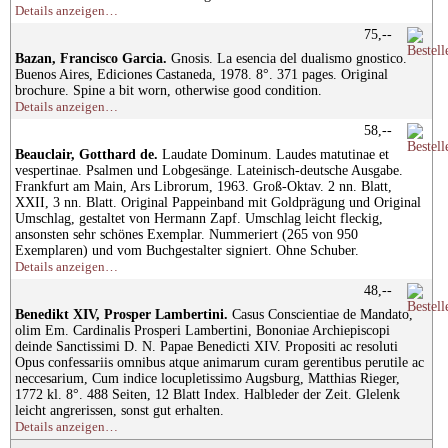
Details anzeigen…
75,--
Bazan, Francisco Garcia.
Gnosis. La esencia del dualismo gnostico.
Buenos Aires, Ediciones Castaneda, 1978. 8°. 371 pages. Original
brochure. Spine a bit worn, otherwise good condition.
Details anzeigen…
58,--
Beauclair, Gotthard de.
Laudate Dominum. Laudes matutinae et
vespertinae. Psalmen und Lobgesänge. Lateinisch-deutsche Ausgabe.
Frankfurt am Main, Ars Librorum, 1963. Groß-Oktav. 2 nn. Blatt,
XXII, 3 nn. Blatt. Original Pappeinband mit Goldprägung und Original
Umschlag, gestaltet von Hermann Zapf. Umschlag leicht fleckig,
ansonsten sehr schönes Exemplar. Nummeriert (265 von 950
Exemplaren) und vom Buchgestalter signiert. Ohne Schuber.
Details anzeigen…
48,--
Benedikt XIV, Prosper Lambertini.
Casus Conscientiae de Mandato,
olim Em. Cardinalis Prosperi Lambertini, Bononiae Archiepiscopi
deinde Sanctissimi D. N. Papae Benedicti XIV. Propositi ac resoluti
Opus confessariis omnibus atque animarum curam gerentibus perutile ac
neccesarium, Cum indice locupletissimo Augsburg, Matthias Rieger,
1772 kl. 8°. 488 Seiten, 12 Blatt Index. Halbleder der Zeit. Glelenk
leicht angrerissen, sonst gut erhalten.
Details anzeigen…