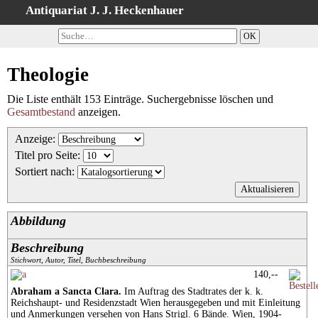
Antiquariat J. J. Heckenhauer
Startseite
Detailsuche
Theologie
Kategorien
Schlagwörter
Die Liste enthält 153 Einträge. Suchergebnisse löschen und
Gesamtbestand
anzeigen.
Suchergebnisse
Warenkorb
Anzeige
:
Titel pro Seite
:
AGB
Sortiert nach
:
Widerruf
Datenschutz
Abbildung
Impressum
Beschreibung
Stichwort, Autor, Titel, Buchbeschreibung
140,--
Abraham a Sancta Clara.
Im Auftrag des Stadtrates der k. k.
Reichshaupt- und Residenzstadt Wien herausgegeben und mit Einleitung
und Anmerkungen versehen von Hans Strigl. 6 Bände. Wien, 1904-