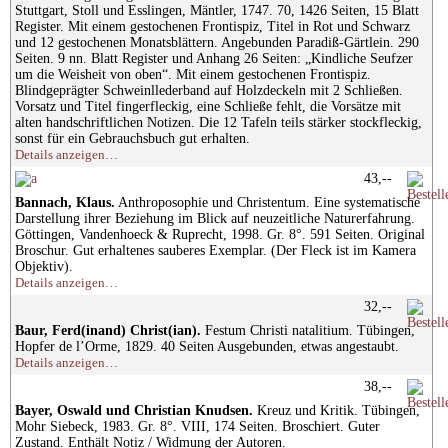
Stuttgart, Stoll und Esslingen, Mäntler, 1747. 70, 1426 Seiten, 15 Blatt
Register. Mit einem gestochenen Frontispiz, Titel in Rot und Schwarz
und 12 gestochenen Monatsblättern. Angebunden Paradiß-Gärtlein. 290
Seiten. 9 nn. Blatt Register und Anhang 26 Seiten: „Kindliche Seufzer
um die Weisheit von oben“. Mit einem gestochenen Frontispiz.
Blindgeprägter Schweinllederband auf Holzdeckeln mit 2 Schließen.
Vorsatz und Titel fingerfleckig, eine Schließe fehlt, die Vorsätze mit
alten handschriftlichen Notizen. Die 12 Tafeln teils stärker stockfleckig,
sonst für ein Gebrauchsbuch gut erhalten.
Details anzeigen…
43,--
Bannach, Klaus.
Anthroposophie und Christentum. Eine systematische
Darstellung ihrer Beziehung im Blick auf neuzeitliche Naturerfahrung.
Göttingen, Vandenhoeck & Ruprecht, 1998. Gr. 8°. 591 Seiten. Original
Broschur. Gut erhaltenes sauberes Exemplar. (Der Fleck ist im Kamera
Objektiv).
Details anzeigen…
32,--
Baur, Ferd(inand) Christ(ian).
Festum Christi natalitium. Tübingen,
Hopfer de l’Orme, 1829. 40 Seiten Ausgebunden, etwas angestaubt.
Details anzeigen…
38,--
Bayer, Oswald und Christian Knudsen.
Kreuz und Kritik. Tübingen,
Mohr Siebeck, 1983. Gr. 8°. VIII, 174 Seiten. Broschiert. Guter
Zustand. Enthält Notiz / Widmung der Autoren.