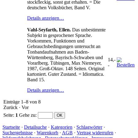
stockfleckig, sonst gut erhalten. = Die
deutschen Volksbücher, Band V.
Details anzeigen…
Vahl-Seyfarth, Ellen.
Das unbestimmte
Subjekt in gesprochener Sprache.
Vorkommen, Funktionen und
Gebrauchsbedingungen untersucht an
Tonbandaufnahmen aus Baden-
Württemberg, Bayrisch-Schwaben und
14,-
Vorarlberg. Tübingen, Max Niemeyer,
-
1987, Groß-Oktav. 148 Seiten. Original
kartoniert. Guter Zustand. = Idiomatica.
Band 15.
Details anzeigen…
Einträge 1–8 von 8
Zurück
·
Vor
Seite:
1
Gehe zu
:
Startseite
·
Detailsuche
·
Kategorien
·
Schlagwörter
·
Suchergebnisse
·
Warenkorb
·
AGB
·
Vertrag widerrufen
·