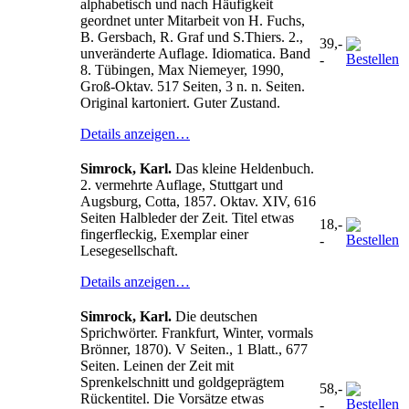
alphabetisch und nach Häufigkeit
geordnet unter Mitarbeit von H. Fuchs,
B. Gersbach, R. Graf und S.Thiers. 2.,
39,-
unveränderte Auflage. Idiomatica. Band
-
8. Tübingen, Max Niemeyer, 1990,
Groß-Oktav. 517 Seiten, 3 n. n. Seiten.
Original kartoniert. Guter Zustand.
Details anzeigen…
Simrock, Karl.
Das kleine Heldenbuch.
2. vermehrte Auflage, Stuttgart und
Augsburg, Cotta, 1857. Oktav. XIV, 616
Seiten Halbleder der Zeit. Titel etwas
18,-
fingerfleckig, Exemplar einer
-
Lesegesellschaft.
Details anzeigen…
Simrock, Karl.
Die deutschen
Sprichwörter. Frankfurt, Winter, vormals
Brönner, 1870). V Seiten., 1 Blatt., 677
Seiten. Leinen der Zeit mit
Sprenkelschnitt und goldgeprägtem
58,-
Rückentitel. Die Vorsätze etwas
-