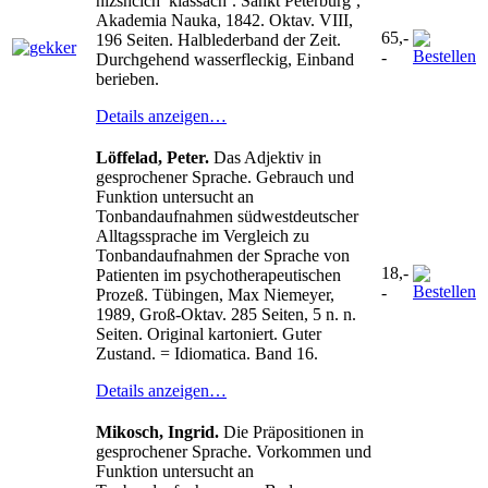
nizshcich’ klassach’. Sankt Peterburg’,
Akademia Nauka, 1842. Oktav. VIII,
65,-
196 Seiten. Halblederband der Zeit.
-
Durchgehend wasserfleckig, Einband
berieben.
Details anzeigen…
Löffelad, Peter.
Das Adjektiv in
gesprochener Sprache. Gebrauch und
Funktion untersucht an
Tonbandaufnahmen südwestdeutscher
Alltagssprache im Vergleich zu
Tonbandaufnahmen der Sprache von
18,-
Patienten im psychotherapeutischen
-
Prozeß. Tübingen, Max Niemeyer,
1989, Groß-Oktav. 285 Seiten, 5 n. n.
Seiten. Original kartoniert. Guter
Zustand. = Idiomatica. Band 16.
Details anzeigen…
Mikosch, Ingrid.
Die Präpositionen in
gesprochener Sprache. Vorkommen und
Funktion untersucht an