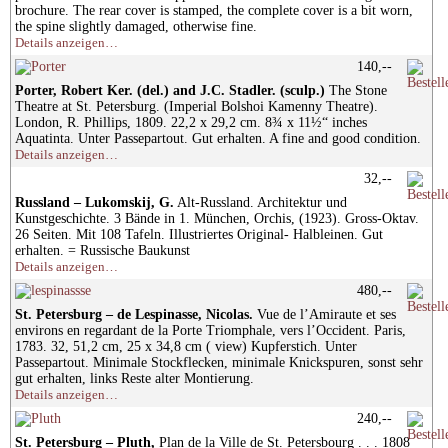
brochure. The rear cover is stamped, the complete cover is a bit worn,
the spine slightly damaged, otherwise fine.
Details anzeigen…
140,--
Porter, Robert Ker. (del.) and J.C. Stadler. (sculp.)
The Stone
Theatre at St. Petersburg. (Imperial Bolshoi Kamenny Theatre).
London, R. Phillips, 1809. 22,2 x 29,2 cm. 8¾ x 11½“ inches
Aquatinta. Unter Passepartout. Gut erhalten. A fine and good condition.
Details anzeigen…
32,--
Russland – Lukomskij, G.
Alt-Russland. Architektur und
Kunstgeschichte. 3 Bände in 1. München, Orchis, (1923). Gross-Oktav.
26 Seiten. Mit 108 Tafeln. Illustriertes Original- Halbleinen. Gut
erhalten. = Russische Baukunst
Details anzeigen…
480,--
St. Petersburg – de Lespinasse, Nicolas.
Vue de l’Amiraute et ses
environs en regardant de la Porte Triomphale, vers l’Occident. Paris,
1783. 32, 51,2 cm, 25 x 34,8 cm ( view) Kupferstich. Unter
Passepartout. Minimale Stockflecken, minimale Knickspuren, sonst sehr
gut erhalten, links Reste alter Montierung.
Details anzeigen…
240,--
St. Petersburg – Pluth,
Plan de la Ville de St. Petersbourg . . . 1808