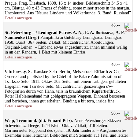
Prague, Prag, Diesbach, 1808. 16 x 14 inches. Bildausschnitt 34,5 x 41
cm, Blattgr. 40 x 43 Traces of folding, some minor traces in the margin.
Uncoloured. Aus “Neuste Länder= und Völkerkunde, 3. Band: Russland”
Details anzeigen…
48,--
St. Petersburg – / Leningrad Petrov, A. N., E. A. Borisxova, A. P.
Naumenko (Hrsg.)
Pamjatniki arkhitektury Leningrada. Leningrad
1958. Quart. 367 Seiten, 2 Blatt. Mit zahlreichen Abbildungen.
Original-Leinen. – Einband etwas angeschmutzt, innen minimal wellig
in an den Rändern, 1 Blatt mit kleinem Einriss.
Details anzeigen…
48,--
Viltchovsky, S.
Tsarskoe Selo. Berlin, Meisenbach-Riffarth & Co,
Ordered and published by the Chief of the Palace Administration of
Tsarksoe Selo. 1911. Oktav. 302 Seiten mit einem farbigen, gefalteten
Lageplan von Tsarskoe Selo. Mit zahlreichen ganzseitigen s/w-
Fotografien durch von Hahn, teils in bräunlichem Kupfertiefdruck.
Roter Halbleinenband mit goldgeprägtem Wappen. Einband bestossen
und berieben, innen gut erhalten. Binding a bit torn, inside fine.
Details anzeigen…
98,--
Welp, Treumund. (d.i. Eduard Pelz).
Neue Petersburger Skizzen.
Schweidnitz, Heege, 1844 Klein-Oktav. 7 Blatt, 318 Seiten.
Marmorierter Pappband des späten 19. Jahrhunderts. – Ausgesondertes
Exemplar einer lettischen Bibliothek mit Stempeln auf Titel und letzter