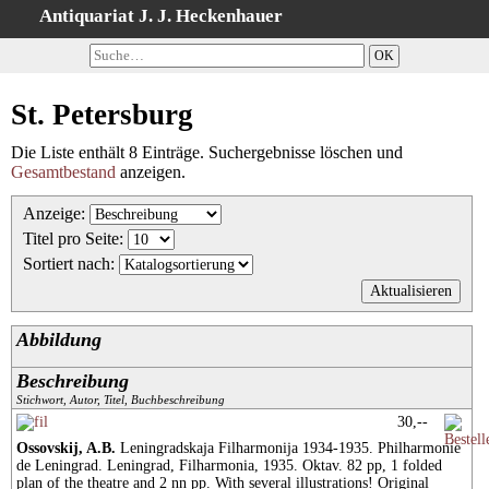
Antiquariat J. J. Heckenhauer
Startseite
Detailsuche
St. Petersburg
Kategorien
Schlagwörter
Die Liste enthält 8 Einträge. Suchergebnisse löschen und
Gesamtbestand
anzeigen.
Suchergebnisse
Warenkorb
Anzeige
:
Titel pro Seite
:
AGB
Sortiert nach
:
Widerruf
Datenschutz
Abbildung
Impressum
Beschreibung
Stichwort, Autor, Titel, Buchbeschreibung
30,--
Ossovskij, A.B.
Leningradskaja Filharmonija 1934-1935. Philharmonie
de Leningrad. Leningrad, Filharmonia, 1935. Oktav. 82 pp, 1 folded
plan of the theatre and 2 nn pp. With several illustrations! Original