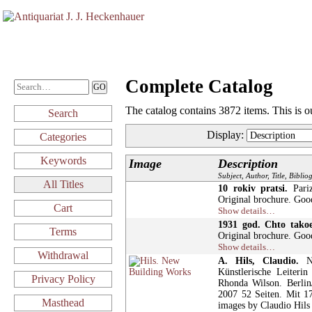
Complete Catalog
The catalog contains 3872 items. This is o
Search
Display
:
Categories
Keywords
Image
Description
Subject, Author, Title, Bibli
All Titles
10 rokiv pratsi.
Pariz
Original brochure. Goo
Cart
Show details…
1931 god. Chto tako
Terms
Original brochure. Goo
Show details…
Withdrawal
A. Hils, Claudio.
Ne
Künstlerische Leiteri
Privacy Policy
Rhonda Wilson. Berlin
2007 52 Seiten. Mit 1
Masthead
images by Claudio Hils I