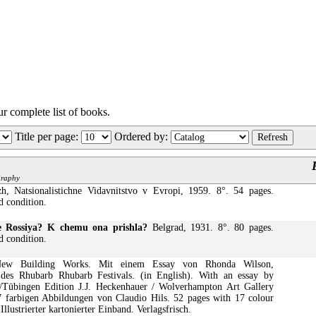
ur complete list of books.
Title per page
:
Ordered by
:
ography
h, Natsionalistichne Vidavnitstvo v Evropi, 1959. 8°. 54 pages.
d condition.
e Rossiya? K chemu ona prishla?
Belgrad, 1931. 8°. 80 pages.
d condition.
w Building Works. Mit einem Essay von Rhonda Wilson,
n des Rhubarb Rhubarb Festivals. (in English). With an essay by
/Tübingen Edition J.J. Heckenhauer / Wolverhampton Art Gallery
7 farbigen Abbildungen von Claudio Hils. 52 pages with 17 colour
llustrierter kartonierter Einband. Verlagsfrisch.