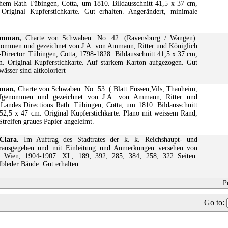
chem Rath Tübingen, Cotta, um 1810. Bildausschnitt 41,5 x 37 cm,
riginal Kupferstichkarte. Gut erhalten. Angerändert, minimale
Amman,
Charte von Schwaben. No. 42. (Ravensburg / Wangen).
nommen und gezeichnet von J.A. von Ammann, Ritter und Königlich
Director. Tübingen, Cotta, 1798-1828. Bildausschnitt 41,5 x 37 cm,
m. Original Kupferstichkarte. Auf starkem Karton aufgezogen. Gut
ässer sind altkoloriert
mman,
Charte von Schwaben. No. 53. ( Blatt Füssen,Vils, Thanheim,
aufgenommen und gezeichnet von J.A. von Ammann, Ritter und
Landes Directions Rath. Tübingen, Cotta, um 1810. Bildausschnitt
 52,5 x 47 cm. Original Kupferstichkarte. Plano mit weissem Rand,
Streifen graues Papier angeleimt.
lara.
Im Auftrag des Stadtrates der k. k. Reichshaupt- und
erausgegeben und mit Einleitung und Anmerkungen versehen von
. Wien, 1904-1907. XL, 189; 392; 285; 384; 258; 322 Seiten.
bleder Bände. Gut erhalten.
P
Go to
: