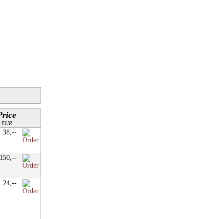
Price
EUR
38,--
150,--
24,--