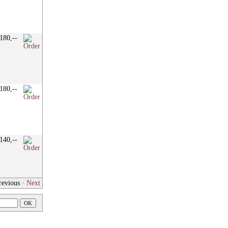
180,--
180,--
140,--
revious
·
Next