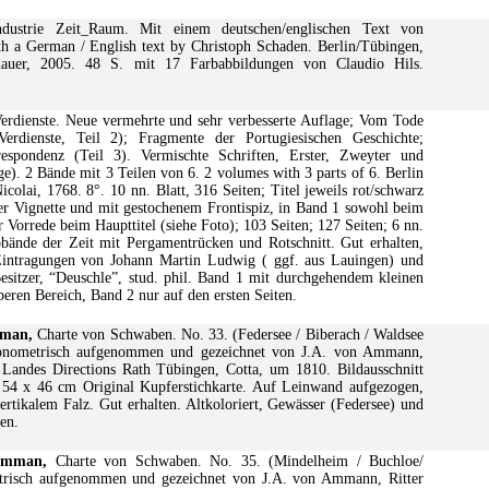
dustrie Zeit_Raum. Mit einem deutschen/englischen Text von
h a German / English text by Christoph Schaden. Berlin/Tübingen,
hauer, 2005. 48 S. mit 17 Farbabbildungen von Claudio Hils.
rdienste. Neue vermehrte und sehr verbesserte Auflage; Vom Tode
erdienste, Teil 2); Fragmente der Portugiesischen Geschichte;
respondenz (Teil 3). Vermischte Schriften, Erster, Zweyter und
age). 2 Bände mit 3 Teilen von 6. 2 volumes with 3 parts of 6. Berlin
icolai, 1768. 8°. 10 nn. Blatt, 316 Seiten; Titel jeweils rot/schwarz
er Vignette und mit gestochenem Frontispiz, in Band 1 sowohl beim
r Vorrede beim Haupttitel (siehe Foto); 103 Seiten; 127 Seiten; 6 nn.
pbände der Zeit mit Pergamentrücken und Rotschnitt. Gut erhalten,
 Eintragungen von Johann Martin Ludwig ( ggf. aus Lauingen) und
sitzer, “Deuschle”, stud. phil. Band 1 mit durchgehendem kleinen
eren Bereich, Band 2 nur auf den ersten Seiten.
mman,
Charte von Schwaben. No. 33. (Federsee / Biberach / Waldsee
gonometrisch aufgenommen und gezeichnet von J.A. von Ammann,
 Landes Directions Rath Tübingen, Cotta, um 1810. Bildausschnitt
. 54 x 46 cm Original Kupferstichkarte. Auf Leinwand aufgezogen,
ertikalem Falz. Gut erhalten. Altkoloriert, Gewässer (Federsee) und
en.
 Amman,
Charte von Schwaben. No. 35. (Mindelheim / Buchloe/
trisch aufgenommen und gezeichnet von J.A. von Ammann, Ritter