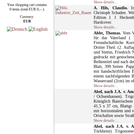
Show details…
Your shopping cart contains
A. Hils, Claudio.
In
0 items (total EUR 0,-- ).
Christoph Schaden. Wit
Currency:
Edition J. J. Hecken
EUR
Hardcover.
Show details…
Abbt, Thomas.
Vom Ve
für das Vaterland ( V
Freundschaftliche Kor
Dritter Theil. (2. Aufl
und Stettin, Friedrich N
gedruckt mit gestochen
Reihentitel und nach de
Blatt, 399 Seiten. Pap
mit handschriftlichen
einem nachfolgenden Be
Wasserrand (2cm) im ob
Show details…
Abel, nach J.A. v. A
/ Ochsenhausen). Tri
Königlich Baierischem
41,5 x 37 cm, Blattgr
mit horizontalem und v
Ortschaften sowie Straß
Show details…
Abel, nach J.A. v.
Türkheim). Trigonome