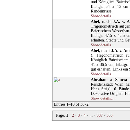
und Königlich Baieris
Blattgr. 54 x 46 cm O
Randeinrisse.
Show details…
Abel, nach J.A. v. 
Trigonometrisch aufge
Baierischem Wasserbau-
Blattgr. 47,5 x 42,5 c
erhalten. Städte und Gew
Show details…
Abel, nach J.A. v. A
). Trigonometrisch 
Königlich Baierischem 
41 x 36,5 cm, Blattgr.
gut erhalten. Links ein 
Show details…
Abraham a Sancta C
Residenzstadt Wien h
Hans Strigl. 6 Bände
Dekorative Original Hal
Show details…
Entries 1–10 of 3872
Page:
1
·
2
·
3
·
4
· ... ·
387
·
388