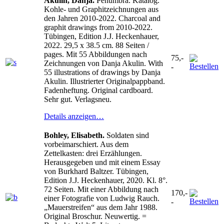
Akulin, Danja.
Penumbra. Katalog.
Kohle- und Graphitzeichnungen aus
den Jahren 2010-2022. Charcoal and
graphit drawings from 2010-2022.
Tübingen, Edition J.J. Heckenhauer,
2022. 29,5 x 38.5 cm. 88 Seiten /
pages. Mit 55 Abbildungen nach
75,-
Zeichnungen von Danja Akulin. With
-
55 illustrations of drawings by Danja
Akulin. Illustrierter Originalpappband.
Fadenheftung. Original cardboard.
Sehr gut. Verlagsneu.
Details anzeigen…
Bohley, Elisabeth.
Soldaten sind
vorbeimarschiert. Aus dem
Zettelkasten: drei Erzählungen.
Herausgegeben und mit einem Essay
von Burkhard Baltzer. Tübingen,
Edition J.J. Heckenhauer, 2020. Kl. 8°.
72 Seiten. Mit einer Abbildung nach
170,-
einer Fotografie von Ludwig Rauch.
-
„Mauerstreifen“ aus dem Jahr 1988.
Original Broschur. Neuwertig. =