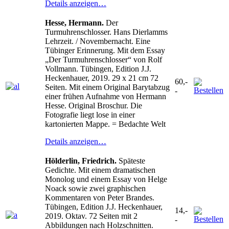
Details anzeigen…
Hesse, Hermann.
Der
Turmuhrenschlosser. Hans Dierlamms
Lehrzeit. / Novembernacht. Eine
Tübinger Erinnerung. Mit dem Essay
„Der Turmuhrenschlosser“ von Rolf
Vollmann. Tübingen, Edition J.J.
Heckenhauer, 2019. 29 x 21 cm 72
60,-
Seiten. Mit einem Original Barytabzug
-
einer frühen Aufnahme von Hermann
Hesse. Original Broschur. Die
Fotografie liegt lose in einer
kartonierten Mappe. = Bedachte Welt
Details anzeigen…
Hölderlin, Friedrich.
Späteste
Gedichte. Mit einem dramatischen
Monolog und einem Essay von Helge
Noack sowie zwei graphischen
Kommentaren von Peter Brandes.
Tübingen, Edition J.J. Heckenhauer,
14,-
2019. Oktav. 72 Seiten mit 2
-
Abbildungen nach Holzschnitten.