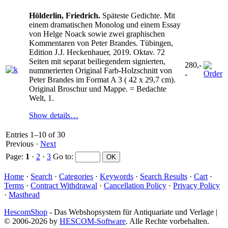
Hölderlin, Friedrich.
Späteste Gedichte. Mit
einem dramatischen Monolog und einem Essay
von Helge Noack sowie zwei graphischen
Kommentaren von Peter Brandes. Tübingen,
Edition J.J. Heckenhauer, 2019. Oktav. 72
Seiten mit separat beiliegendem signierten,
280,-
nummerierten Original Farb-Holzschnitt von
-
Peter Brandes im Format A 3 ( 42 x 29,7 cm).
Original Broschur und Mappe. = Bedachte
Welt, 1.
Show details…
Entries 1–10 of 30
Previous
·
Next
Page:
1
·
2
·
3
Go to
:
Home
·
Search
·
Categories
·
Keywords
·
Search Results
·
Cart
·
Terms
·
Contract Withdrawal
·
Cancellation Policy
·
Privacy Policy
·
Masthead
HescomShop
- Das Webshopsystem für Antiquariate und Verlage |
© 2006-2026 by
HESCOM-Software
. Alle Rechte vorbehalten.