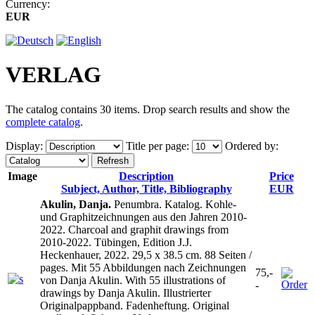
Currency:
EUR
VERLAG
The catalog contains 30 items. Drop search results and show the
complete catalog
.
Display
:
Title per page
:
Ordered by
:
Image
Description
Price
Subject, Author, Title, Bibliography
EUR
Akulin, Danja.
Penumbra. Katalog. Kohle-
und Graphitzeichnungen aus den Jahren 2010-
2022. Charcoal and graphit drawings from
2010-2022. Tübingen, Edition J.J.
Heckenhauer, 2022. 29,5 x 38.5 cm. 88 Seiten /
pages. Mit 55 Abbildungen nach Zeichnungen
75,-
von Danja Akulin. With 55 illustrations of
-
drawings by Danja Akulin. Illustrierter
Originalpappband. Fadenheftung. Original